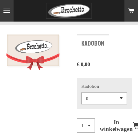
Ga
direct
naar
de
hoofdinhoud
KADOBON
€ 0,00
Kadobon
In
winkelwagen