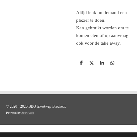
Altijd leuk om iemand een
plezier te doen.
Kan gebruikt worden om te
komen eten of op aanvraag
ook voor de take away.
D
D
S
D
e
e
h
e
l
e
a
l
e
l
r
e
n
e
n
© 2020 - 2026 BBQTakeAway Brochetto
Powered by
JouwWeb