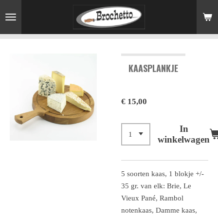
Ga
direct
naar
de
hoofdinhoud
KAASPLANKJE
€ 15,00
In
winkelwagen
5 soorten kaas, 1 blokje +/-
35 gr. van elk: Brie, Le
Vieux Pané, Rambol
notenkaas, Damme kaas,