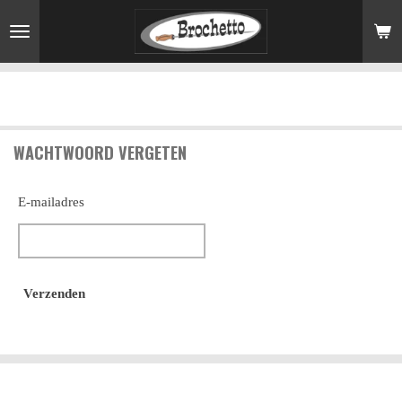
Ga
direct
naar
de
hoofdinhoud
WACHTWOORD VERGETEN
E-mailadres
Verzenden